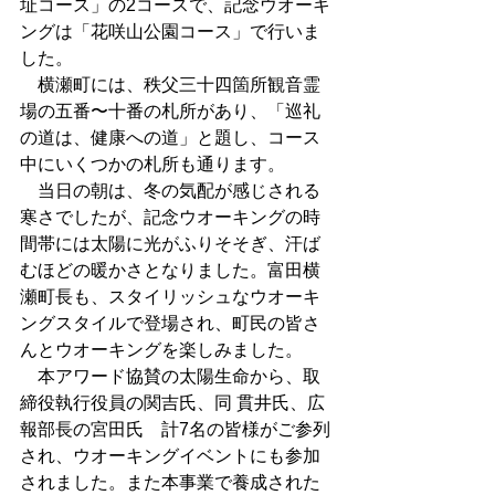
址コース」の2コースで、記念ウオーキ
ングは「花咲山公園コース」で行いま
した。
　横瀬町には、秩父三十四箇所観音霊
場の五番〜十番の札所があり、「巡礼
の道は、健康への道」と題し、コース
中にいくつかの札所も通ります。
　当日の朝は、冬の気配が感じされる
寒さでしたが、記念ウオーキングの時
間帯には太陽に光がふりそそぎ、汗ば
むほどの暖かさとなりました。富田横
瀬町長も、スタイリッシュなウオーキ
ングスタイルで登場され、町民の皆さ
んとウオーキングを楽しみました。
　本アワード協賛の太陽生命から、取
締役執行役員の関吉氏、同 貫井氏、広
報部長の宮田氏　計7名の皆様がご参列
され、ウオーキングイベントにも参加
されました。また本事業で養成された